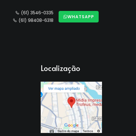
(61) 3546-0335
WHATSAPP
(61) 98408-6318
Localização